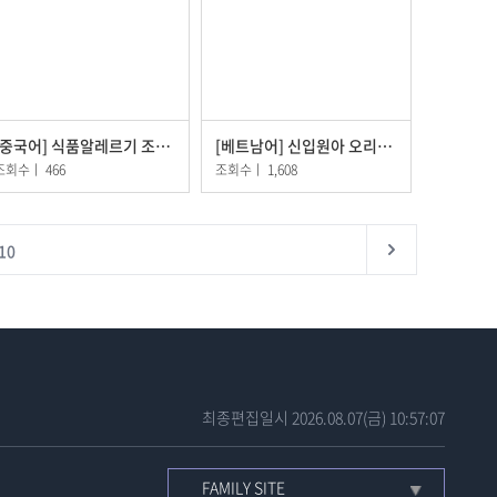
[중국어] 식품알레르기 조사서
[베트남어] 신입원아 오리엔테이션
조회수
ㅣ
466
조회수
ㅣ
1,608
10
Next
최종편집일시 2026.08.07(금) 10:57:07
FAMILY SITE