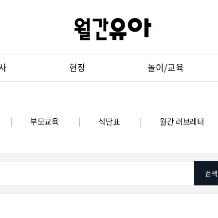
사
현장
놀이/교육
|
부모교육
|
식단표
|
월간 러브레터
검색