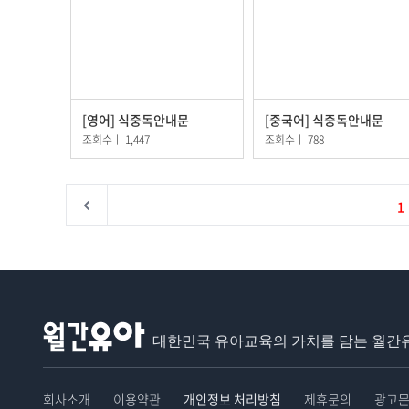
[영어] 식중독안내문
[중국어] 식중독안내문
조회수
ㅣ
1,447
조회수
ㅣ
788
1
Previous
대한민국 유아교육의 가치를 담는 월간유
회사소개
이용약관
개인정보 처리방침
제휴문의
광고