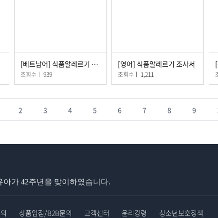
[베트남어] 식품알레르기 조사서
[영어] 식품알레르기 조사서
조회수
ㅣ
939
조회수
ㅣ
1,211
2
3
4
5
6
7
8
9
아가 42주년을 맞이하였습니다.
문의
상품입점/B2B문의
고객센터
윤리강령
청소년보호정책