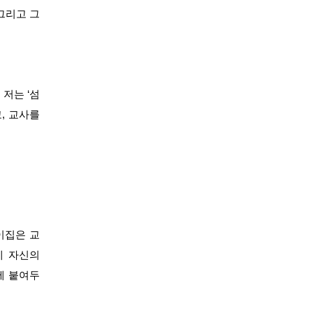
그리고 그
 저
는 ‘섬
, 교사를
이집
은 교
에게
자신의
에 붙여두