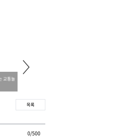
는 교통놀
[우수교육기관] 시립행복주
[우수교육기관] 증산숲유치원
어린이집
목록
0/500