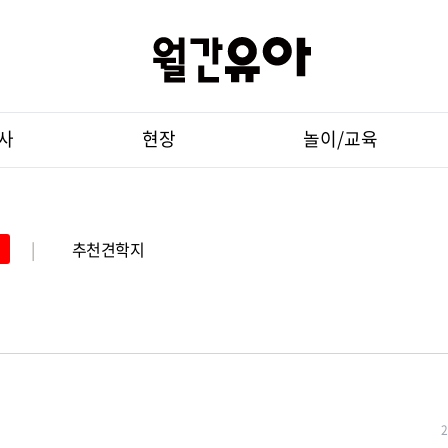
사
현장
놀이/교육
|
추천견학지
2