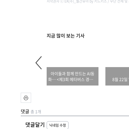
저작권자 ⓒ EK(주)_월간유아 by 키드키즈 / 무단 전재 및
지금 많이 보는 기사
아이들과 함께 만드는 AI동
화… <제3회 메타버스 경진대
8월 22일
회> 개최
댓글
총 1개
댓글달기
닉네임 수정