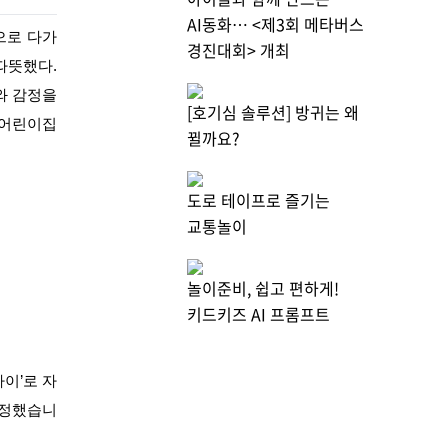
AI동화… <제3회 메타버스
으로 다가
경진대회> 개최
따뜻했다.
와 감정을
[호기심 솔루션] 방귀는 왜
빛어린이집
뀔까요?
도로 테이프로 즐기는
교통놀이
놀이준비, 쉽고 편하게!
키드키즈 AI 프롬프트
아이’로 자
 정했습니