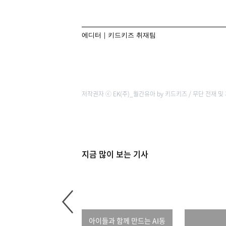
에디터｜키드키즈 취재팀
저작권자 ⓒ EK(주)_월간유아 by 키드키즈 / 무단 전재 및
지금 많이 보는 기사
아이들과 함께 만드는 AI동