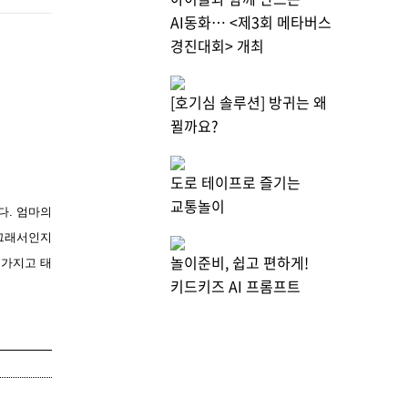
AI동화… <제3회 메타버스
경진대회> 개최
[호기심 솔루션] 방귀는 왜
뀔까요?
도로 테이프로 즐기는
교통놀이
다. 엄마의
 그래서인지
놀이준비, 쉽고 편하게!
 가지고 태
키드키즈 AI 프롬프트