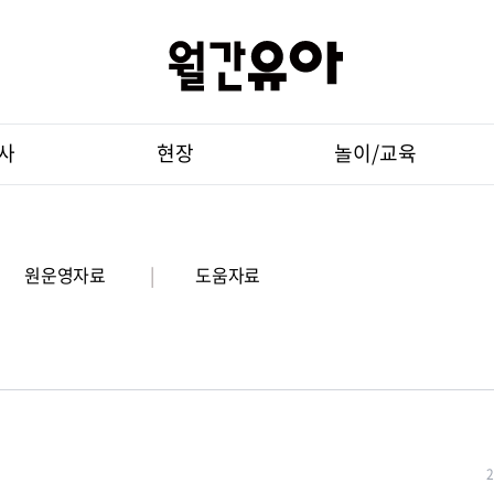
사
현장
놀이/교육
원운영자료
|
도움자료
2