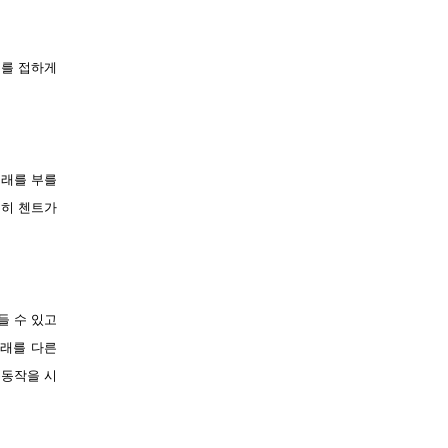
기를 접하게
노래를 부를
특히 첸트가
들 수 있고
노래를 다른
몸동작을 시