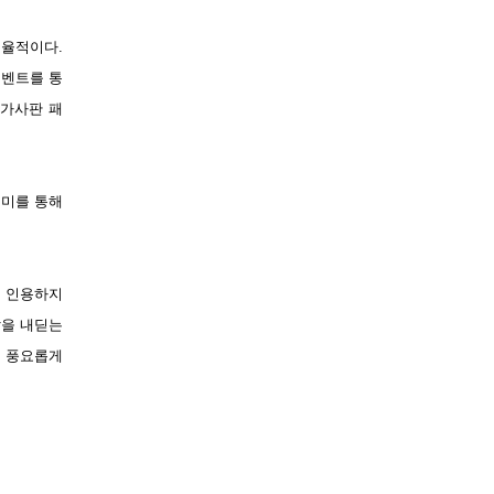
효율적이다.
이벤트를 통
 가사판 패
데미를 통해
을 인용하지
발을 내딛는
욱 풍요롭게