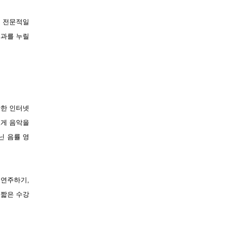
고 전문적일
효과를 누릴
단한 인터넷
밌게 음악을
닌 음률 영
 연주하기,
 짧은 수강